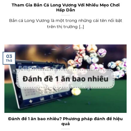
Tham Gia Bắn Cá Long Vương Với Nhiều Mẹo Chơi
Hấp Dẫn
Bắn cá Long Vương là một trong những cái tên nổi bật
trên thị trường [...]
03
Th5
Đánh đề 1 ăn bao nhiêu? Phương pháp đánh đề hiệu
quả