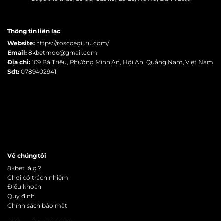
Thông tin liên lạc
Website:
https://roscoegil.ru.com/
Email:
8kbetmoe@gmail.com
Địa chỉ:
109 Bà Triệu, Phường Minh An, Hội An, Quảng Nam, Việt Nam
Sđt:
0789402941
Về chúng tôi
8kbet là gì?
Chơi có trách nhiệm
Điều khoản
Quy định
Chính sách bảo mật