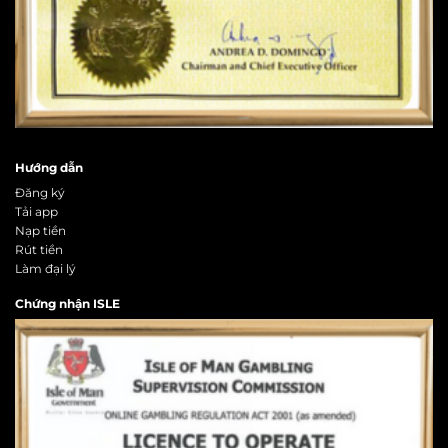
Hướng dẫn
Đăng ký
Tải app
Nạp tiền
Rút tiền
Làm đại lý
Chứng nhận ISLE