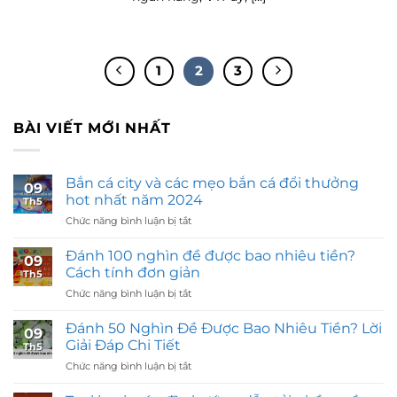
1
2
3
BÀI VIẾT MỚI NHẤT
Bắn cá city và các mẹo bắn cá đổi thưởng
09
hot nhất năm 2024
Th5
ở
Chức năng bình luận bị tắt
Bắn
cá
Đánh 100 nghìn đề được bao nhiêu tiền?
09
city
Cách tính đơn giản
Th5
và
ở
Chức năng bình luận bị tắt
các
Đánh
mẹo
100
bắn
Đánh 50 Nghìn Đề Được Bao Nhiêu Tiền? Lời
09
nghìn
cá
Giải Đáp Chi Tiết
Th5
đề
đổi
ở
Chức năng bình luận bị tắt
được
thưởng
Đánh
bao
hot
50