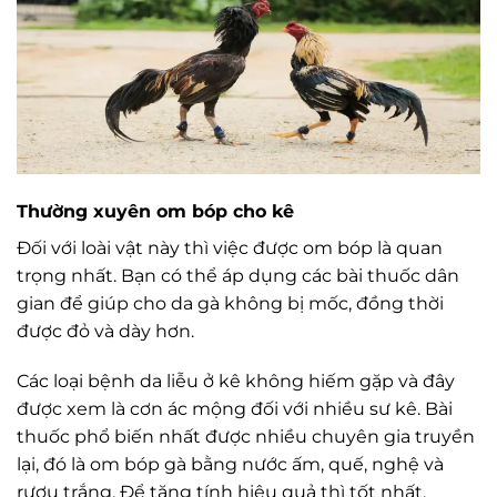
Thường xuyên om bóp cho kê
Đối với loài vật này thì việc được om bóp là quan
trọng nhất. Bạn có thể áp dụng các bài thuốc dân
gian để giúp cho da gà không bị mốc, đồng thời
được đỏ và dày hơn.
Các loại bệnh da liễu ở kê không hiếm gặp và đây
được xem là cơn ác mộng đối với nhiều sư kê. Bài
thuốc phổ biến nhất được nhiều chuyên gia truyền
lại, đó là om bóp gà bằng nước ấm, quế, nghệ và
rượu trắng. Để tăng tính hiệu quả thì tốt nhất,