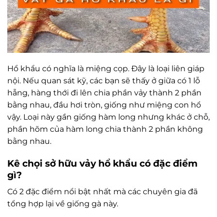
Hổ khẩu có nghĩa là miệng cọp. Đây là loại liên giáp
nội. Nếu quan sát kỹ, các bạn sẽ thấy ở giữa có 1 lỗ
hẫng, hàng thới đi lên chia phần vảy thành 2 phần
bằng nhau, đầu hơi tròn, giống như miệng con hổ
vậy. Loại này gần giống hàm long nhưng khác ở chỗ,
phần hõm của hàm long chia thành 2 phần không
bằng nhau.
Kê chọi sở hữu vảy hổ khẩu có đặc điểm
gì?
Có 2 đặc điểm nổi bật nhất mà các chuyên gia đã
tổng hợp lại về giống gà này.