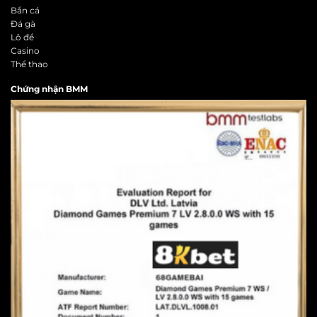
Bắn cá
Đá gà
Lô đề
Casino
Thể thao
Chứng nhận BMM