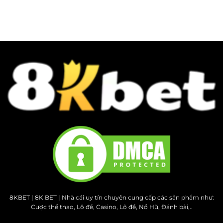
cách
liên
mang
nhận
châu
vảy
biết
là
xuyên
gì?
đao
Có
tốt
khác
hay
gì
xấu
với
liên
chu
không?
8KBET | 8K BET | Nhà cái uy tín chuyên cung cấp các sản phẩm như:
Cược thể thao, Lô đề, Casino, Lô đề, Nổ Hũ, Đánh bài,..