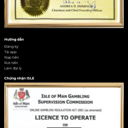
Hướng dẫn
Đăng ký
Tải app
Nạp tiền
Rút tiền
Làm đại lý
Chứng nhận ISLE