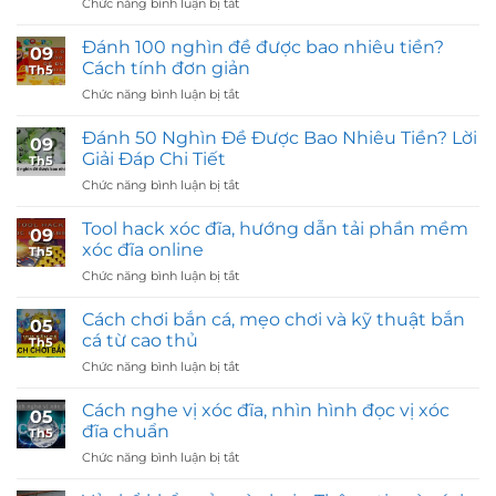
ở
Chức năng bình luận bị tắt
Bắn
cá
Đánh 100 nghìn đề được bao nhiêu tiền?
09
city
Cách tính đơn giản
Th5
và
ở
Chức năng bình luận bị tắt
các
Đánh
mẹo
100
bắn
Đánh 50 Nghìn Đề Được Bao Nhiêu Tiền? Lời
09
nghìn
cá
Giải Đáp Chi Tiết
Th5
đề
đổi
ở
Chức năng bình luận bị tắt
được
thưởng
Đánh
bao
hot
50
nhiêu
Tool hack xóc đĩa, hướng dẫn tải phần mềm
nhất
09
Nghìn
tiền?
xóc đĩa online
năm
Th5
Đề
Cách
2024
ở
Chức năng bình luận bị tắt
Được
tính
Tool
Bao
đơn
hack
Nhiêu
Cách chơi bắn cá, mẹo chơi và kỹ thuật bắn
giản
05
xóc
Tiền?
cá từ cao thủ
Th5
đĩa,
Lời
ở
Chức năng bình luận bị tắt
hướng
Giải
Cách
dẫn
Đáp
chơi
tải
Cách nghe vị xóc đĩa, nhìn hình đọc vị xóc
Chi
05
bắn
phần
đĩa chuẩn
Tiết
Th5
cá,
mềm
ở
Chức năng bình luận bị tắt
mẹo
xóc
Cách
chơi
đĩa
nghe