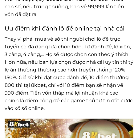
con số, nếu trúng thưởng, bạn về 99,999 lần tiền
vốn đã đặt ra.
Ưu điểm khi đánh lô đề online tại nhà cái
Thay vì phải mua vé số thì người chơi lô đề trực
tuyến có đa dạng lựa chọn hơn. Từ đánh đề, lô xiên,
3 càng, 4 càng,… Họ sẽ được chọn con theo ý thích.
Hơn nữa, nếu bạn lựa chọn được nhà cái uy tín thì tỷ
lệ ăn thưởng thường cao hơn truyền thống 120% –
150%. Giả sử khi đặt cược đánh đề, 10 điểm thưởng
800 thì tại 8kbet, chỉ với 10 điểm bạn sẽ nhận về
990 điểm. Tiền vốn thấp mà lợi nhuận khá cao
chính là điểm cộng để các game thủ tự tin đặt cược
vào xổ số online.