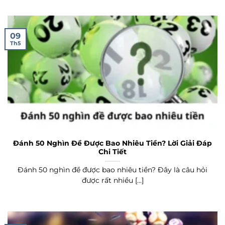
09
Th5
Đánh 50 Nghìn Đề Được Bao Nhiêu Tiền? Lời Giải Đáp
Chi Tiết
Đánh 50 nghìn đề được bao nhiêu tiền? Đây là câu hỏi
được rất nhiều [...]