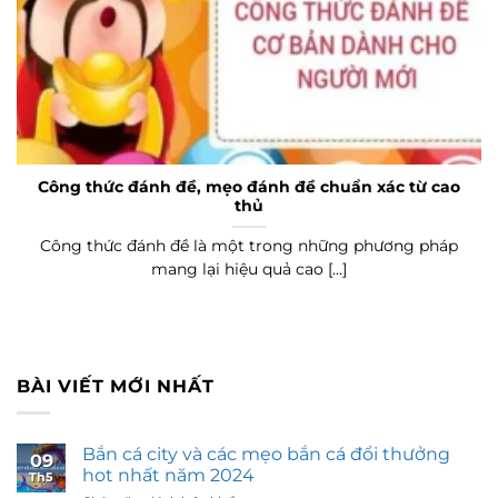
Công thức đánh đề, mẹo đánh đề chuẩn xác từ cao
thủ
Công thức đánh đề là một trong những phương pháp
mang lại hiệu quả cao [...]
BÀI VIẾT MỚI NHẤT
Bắn cá city và các mẹo bắn cá đổi thưởng
09
hot nhất năm 2024
Th5