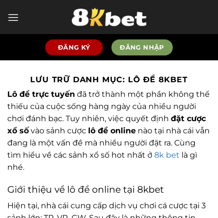
Bỏ
qua
nội
dung
ĐĂNG KÝ
ĐĂNG NHẬP
LƯU TRỮ DANH MỤC:
LÔ ĐỀ 8KBET
Lô đề trực tuyến
đã trở thành một phần không thể
thiếu của cuộc sống hàng ngày của nhiều người
chơi đánh bạc. Tuy nhiên, việc quyết định
đặt cược
xổ số
vào sảnh cược
lô đề online
nào tại nhà cái vẫn
đang là một vấn đề mà nhiều người đặt ra. Cùng
tìm hiểu về các sảnh xổ số hot nhất ở
8k bet
là gì
nhé.
Giới thiệu về lô đề online tại 8kbet
Hiện tại, nhà cái cung cấp dịch vụ chơi cá cược tại 3
sảnh lớn: TP, VR, GW. Sau đây là những thông tin