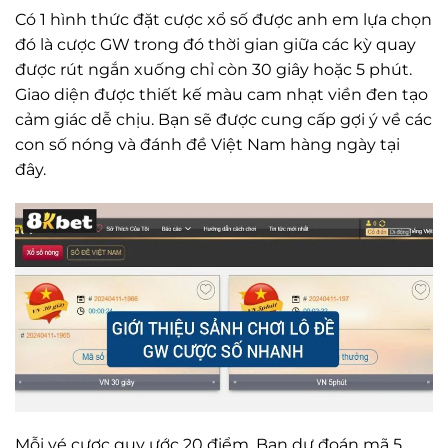
Có 1 hình thức đặt cược xổ số được anh em lựa chọn
đó là cược GW trong đó thời gian giữa các kỳ quay
được rút ngắn xuống chỉ còn 30 giây hoặc 5 phút.
Giao diện được thiết kế màu cam nhạt viền đen tạo
cảm giác dễ chịu. Bạn sẽ được cung cấp gợi ý về các
con số nóng và đánh đề Việt Nam hàng ngày tại
đây.
Mỗi vé cược quy ước 20 điểm. Bạn dự đoán mã 5