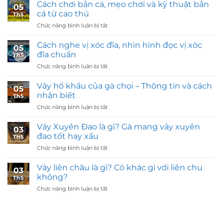
hack
Nhiêu
Cách chơi bắn cá, mẹo chơi và kỹ thuật bắn
giản
05
xóc
Tiền?
cá từ cao thủ
Th5
đĩa,
Lời
ở
Chức năng bình luận bị tắt
hướng
Giải
Cách
dẫn
Đáp
chơi
tải
Cách nghe vị xóc đĩa, nhìn hình đọc vị xóc
Chi
05
bắn
phần
đĩa chuẩn
Tiết
Th5
cá,
mềm
ở
Chức năng bình luận bị tắt
mẹo
xóc
Cách
chơi
đĩa
nghe
và
Vảy hổ khẩu của gà chọi – Thông tin và cách
online
05
vị
kỹ
nhận biết
Th5
xóc
thuật
ở
Chức năng bình luận bị tắt
đĩa,
bắn
Vảy
nhìn
cá
hổ
hình
Vảy Xuyên Đao là gì? Gà mang vảy xuyên
từ
03
khẩu
đọc
đao tốt hay xấu
cao
Th5
của
vị
thủ
ở
Chức năng bình luận bị tắt
gà
xóc
Vảy
chọi
đĩa
Xuyên
–
Vảy liên châu là gì? Có khác gì với liên chu
chuẩn
03
Đao
Thông
không?
Th5
là
tin
ở
Chức năng bình luận bị tắt
gì?
và
Vảy
Gà
cách
liên
mang
nhận
châu
vảy
biết
là