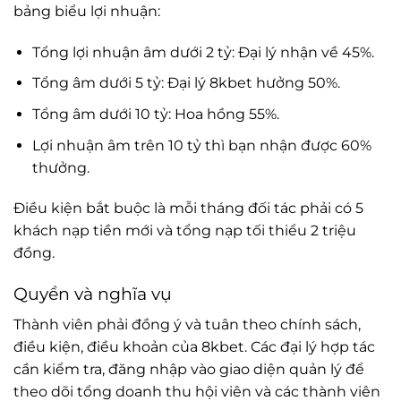
bảng biểu lợi nhuận:
Tổng lợi nhuận âm dưới 2 tỷ: Đại lý nhận về 45%.
Tổng âm dưới 5 tỷ: Đại lý 8kbet hưởng 50%.
Tổng âm dưới 10 tỷ: Hoa hồng 55%.
Lợi nhuận âm trên 10 tỷ thì bạn nhận được 60%
thưởng.
Điều kiện bắt buộc là mỗi tháng đối tác phải có 5
khách nạp tiền mới và tổng nạp tối thiểu 2 triệu
đồng.
Quyền và nghĩa vụ
Thành viên phải đồng ý và tuân theo chính sách,
điều kiện, điều khoản của 8kbet. Các đại lý hợp tác
cần kiểm tra, đăng nhập vào giao diện quản lý để
theo dõi tổng doanh thu hội viên và các thành viên