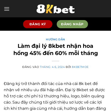
Bỏ
qua
nội
dung
ĐĂNG KÝ
ĐĂNG NHẬP
HƯỚNG DẪN
Làm đại lý 8kbet nhận hoa
hồng 45% đến 60% mỗi tháng
ĐĂNG VÀO
THÁNG 4 6, 2024
BỞI
8KBETMOE
Đăng ký trở thành đối tác của nhà cái 8k bet để
nhận về nhiều ưu đãi hấp dẫn. Đại lý 8kbet sẽ được
hỗ trợ các chi phí từ thương hiệu, logo, biển quảng
cáo. Sau đây chúng tôi giới thiệu sơ lược về các lợi
ích khi tham gia cùng nhà cái, hướng dẫn bạn đăng