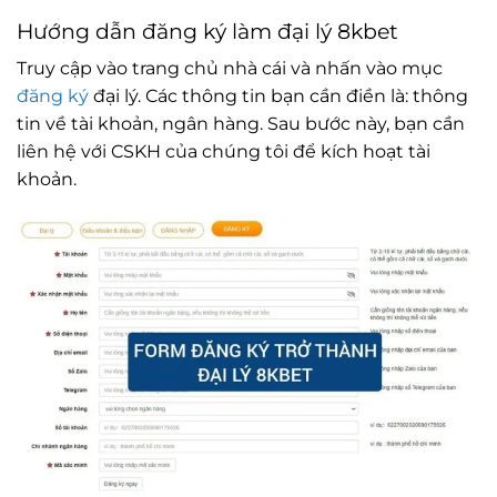
Hướng dẫn đăng ký làm đại lý 8kbet
Truy cập vào trang chủ nhà cái và nhấn vào mục
đăng ký
đại lý. Các thông tin bạn cần điền là: thông
tin về tài khoản, ngân hàng. Sau bước này, bạn cần
liên hệ với CSKH của chúng tôi để kích hoạt tài
khoản.