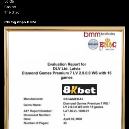
Lô đề
Casino
Thể thao
Chứng nhận BMM