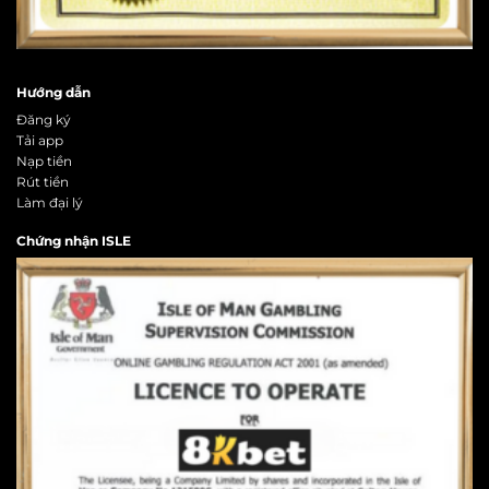
Hướng dẫn
Đăng ký
Tải app
Nạp tiền
Rút tiền
Làm đại lý
Chứng nhận ISLE