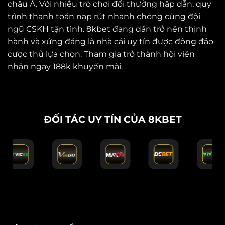
châu Á. Với nhiều trò chơi đổi thưởng hấp dẫn, quy
trình thanh toán nạp rút nhanh chóng cùng đội
ngũ CSKH tận tình. 8kbet đang dần trở nên thịnh
hành và xứng đáng là nhà cái uy tín được đông đảo
cược thủ lựa chọn. Tham gia trở thành hội viên
nhận ngay 188k khuyến mãi.
ĐỐI TÁC UY TÍN CỦA 8KBET