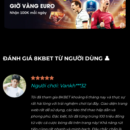
ĐÁNH GIÁ 8KBET TỪ NGƯỜI DÙNG 👤
Người chơi: Vankh***32
Tôi đã tham gia 8KBET khoảng 6 tháng nay và thực sự
rất hài lòng với trải nghiệm chơi tại đây. Giao diện trang
web rất dễ sử dụng, các kèo thể thao hấp dẫn và
phong phú. Đặc biệt, tôi đã từng trúng 100 triệu đồng
từ việc cá cược bóng đá trên trang này! Khả năng rút
tiền cũng rất nhanh và minh bạch. Đây chắc chắn là