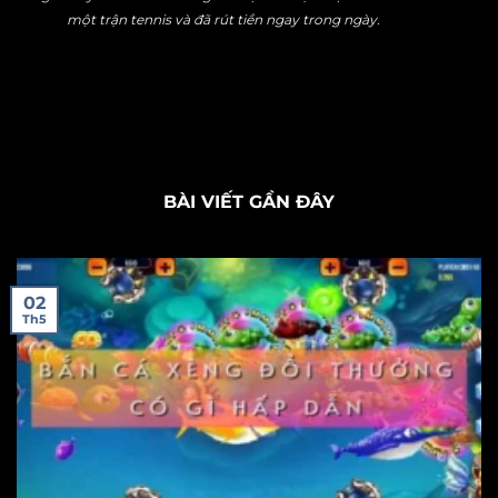
một trận tennis và đã rút tiền ngay trong ngày.
BÀI VIẾT GẦN ĐÂY
02
Th5