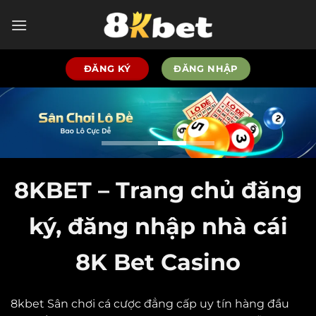
Bỏ
qua
nội
dung
ĐĂNG KÝ
ĐĂNG NHẬP
8KBET – Trang chủ đăng
ký, đăng nhập nhà cái
8K Bet Casino
8kbet
Sân chơi cá cược đẳng cấp uy tín hàng đầu