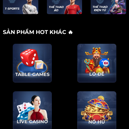
SẢN PHẨM HOT KHÁC 🔥
LÔ ĐỀ
TABLE GAMES
LIVE CASINO
NỔ HŨ