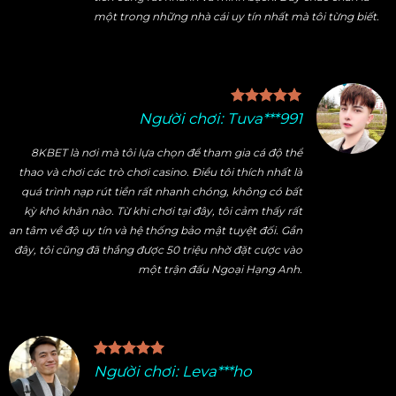
một trong những nhà cái uy tín nhất mà tôi từng biết.
Người chơi: Tuva***991
8KBET là nơi mà tôi lựa chọn để tham gia cá độ thể
thao và chơi các trò chơi casino. Điều tôi thích nhất là
quá trình nạp rút tiền rất nhanh chóng, không có bất
kỳ khó khăn nào. Từ khi chơi tại đây, tôi cảm thấy rất
an tâm về độ uy tín và hệ thống bảo mật tuyệt đối. Gần
đây, tôi cũng đã thắng được 50 triệu nhờ đặt cược vào
một trận đấu Ngoại Hạng Anh.
Người chơi: Leva***ho