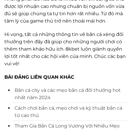
được lợi nhuận cao nhưng chuẩn bị nguồn vốn vừa
đủ sẽ giúp chúng ta tự tin hơn rất nhiều. Từ đó mà
tâm lý của game thủ trở nên thoải mái hơn.
Hi vọng, tất cả những thông tin về bắn cá xèng đổi
thưởng trên đây đã giúp cho những người chơi có
thêm tham khảo hữu ích. 8kbet luôn giành quyền
lợi tốt nhất cho các hội viên của mình. Chúc các bạn
vui vẻ!
BÀI ĐĂNG LIÊN QUAN KHÁC
Bắn cá city và các mẹo bắn cá đổi thưởng hot
nhất năm 2024
Cách chơi bắn cá, mẹo chơi và kỹ thuật bắn cá
từ cao thủ
Tham Gia Bắn Cá Long Vương Với Nhiều Mẹo