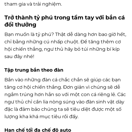
tham gia và trải nghiệm.
Trở thành tỷ phú trong tầm tay với bắn cá
đổi thưởng
Bạn muốn là tỷ phú? Thật dễ dàng hơn bao giờ hết,
chỉ bằng những cú nhấp chuột. Để tăng thêm cơ
hội chiến thắng, ngư thủ hãy bỏ túi những bí kíp
sau đây nhé!
Tập trung bắn theo đàn
Bắn vào những đàn cá chắc chắn sẽ giúp các bạn
tăng cơ hội chiến thắng. Đơn giản vì chúng sẽ dễ
ngắm trúng hơn hẳn so với một con cá riêng lẻ. Các
ngư thủ chỉ cần lia nòng súng vào đàn sinh vật dày
đặc là đảm bảo chúng ta sẽ tiêu diệt được một số
lượng kha khá mục tiêu rồi đấy.
Hạn chế tối đa chế độ auto