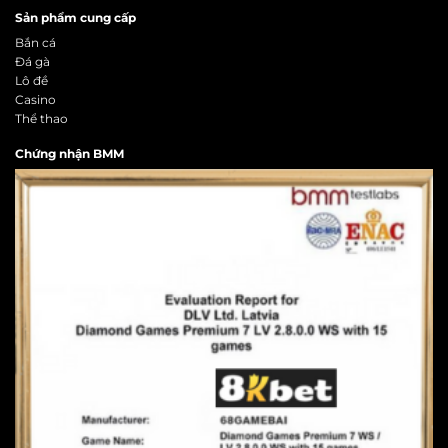
Sản phẩm cung cấp
Bắn cá
Đá gà
Lô đề
Casino
Thể thao
Chứng nhận BMM