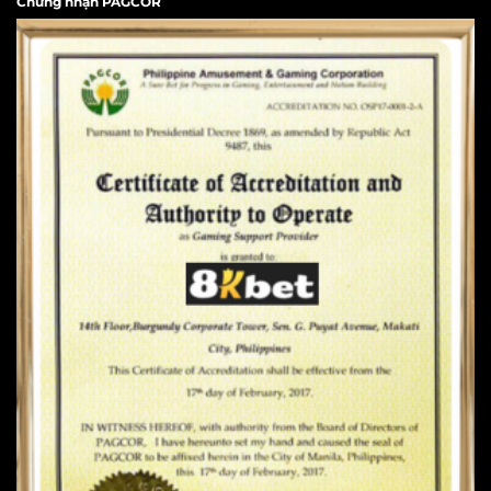
Chứng nhận PAGCOR