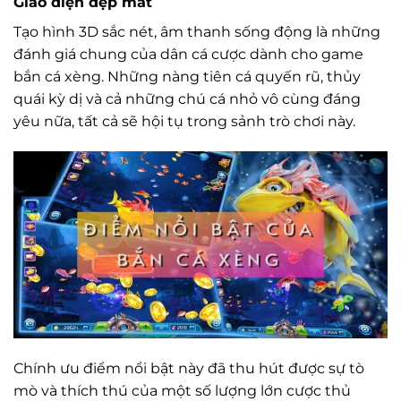
Giao diện đẹp mắt
Tạo hình 3D sắc nét, âm thanh sống động là những
đánh giá chung của dân cá cược dành cho game
bắn cá xèng. Những nàng tiên cá quyến rũ, thủy
quái kỳ dị và cả những chú cá nhỏ vô cùng đáng
yêu nữa, tất cả sẽ hội tụ trong sảnh trò chơi này.
Chính ưu điểm nổi bật này đã thu hút được sự tò
mò và thích thú của một số lượng lớn cược thủ