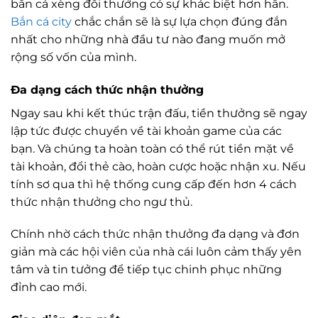
bắn cá xèng đổi thưởng có sự khác biệt hơn hẳn.
Bắn cá city
chắc chắn sẽ là sự lựa chọn đúng đắn
nhất cho những nhà đầu tư nào đang muốn mở
rộng số vốn của mình.
Đa dạng cách thức nhận thưởng
Ngay sau khi kết thúc trận đấu, tiền thưởng sẽ ngay
lập tức được chuyển về tài khoản game của các
bạn. Và chúng ta hoàn toàn có thể rút tiền mặt về
tài khoản, đổi thẻ cào, hoàn cược hoặc nhận xu. Nếu
tính sơ qua thì hệ thống cung cấp đến hơn 4 cách
thức nhận thưởng cho ngư thủ.
Chính nhờ cách thức nhận thưởng đa dạng và đơn
giản mà các hội viên của nhà cái luôn cảm thấy yên
tâm và tin tưởng để tiếp tục chinh phục những
đỉnh cao mới.