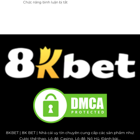
ở
Chức năng bình luận bị tắt
gì?
và
Vảy
Gà
cách
liên
mang
nhận
châu
vảy
biết
là
xuyên
gì?
đao
Có
tốt
khác
hay
gì
xấu
với
liên
chu
không?
8KBET | 8K BET | Nhà cái uy tín chuyên cung cấp các sản phẩm như:
Cược thể thao, Lô đề, Casino, Lô đề, Nổ Hũ, Đánh bài,..