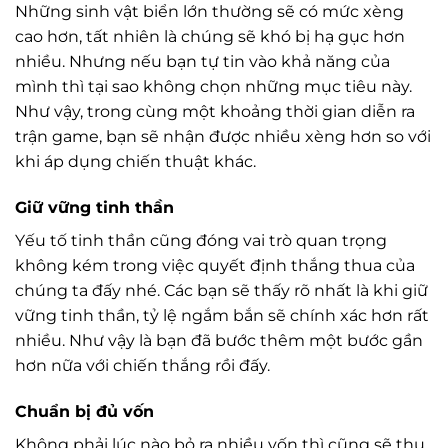
Những sinh vật biển lớn thường sẽ có mức xèng
cao hơn, tất nhiên là chúng sẽ khó bị hạ gục hơn
nhiều. Nhưng nếu bạn tự tin vào khả năng của
mình thì tại sao không chọn những mục tiêu này.
Như vậy, trong cùng một khoảng thời gian diễn ra
trận game, bạn sẽ nhận được nhiều xèng hơn so với
khi áp dụng chiến thuật khác.
Giữ vững tinh thần
Yếu tố tinh thần cũng đóng vai trò quan trọng
không kém trong việc quyết định thắng thua của
chúng ta đấy nhé. Các bạn sẽ thấy rõ nhất là khi giữ
vững tinh thần, tỷ lệ ngắm bắn sẽ chính xác hơn rất
nhiều. Như vậy là bạn đã bước thêm một bước gần
hơn nữa với chiến thắng rồi đấy.
Chuẩn bị đủ vốn
Không phải lúc nào bỏ ra nhiều vốn thì cũng sẽ thu