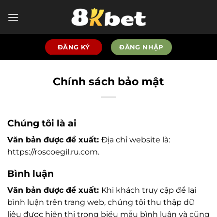
Bỏ
qua
nội
dung
ĐĂNG KÝ
ĐĂNG NHẬP
Chính sách bảo mật
Chúng tôi là ai
Văn bản được đề xuất:
Địa chỉ website là:
https://roscoegil.ru.com.
Bình luận
Văn bản được đề xuất:
Khi khách truy cập để lại
bình luận trên trang web, chúng tôi thu thập dữ
liệu được hiển thị trong biểu mẫu bình luận và cũng