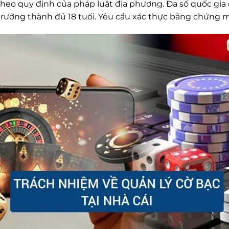
eo quy định của pháp luật địa phương. Đa số quốc gia đặt 
 trưởng thành đủ 18 tuổi. Yêu cầu xác thực bằng chứng 