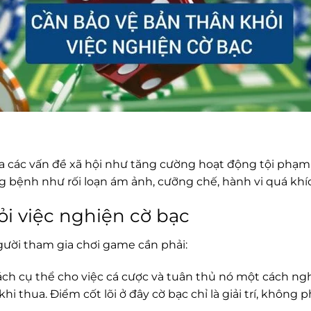
a các vấn đề xã hội như tăng cường hoạt động tội phạm
 bệnh như rối loạn ám ảnh, cưỡng chế, hành vi quá khí
i việc nghiện cờ bạc
gười tham gia chơi game cần phải:
ách cụ thể cho việc cá cược và tuân thủ nó một cách 
i thua. Điểm cốt lõi ở đây cờ bạc chỉ là giải trí, không 