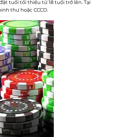
tuổi tối thiểu từ 18 tuổi trở lên. Tại
minh thư hoặc CCCD.