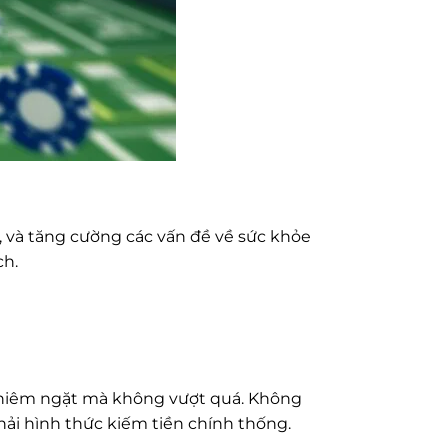
, và tăng cường các vấn đề về sức khỏe
ch.
nghiêm ngặt mà không vượt quá. Không
phải hình thức kiếm tiền chính thống.