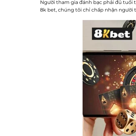
Người tham gia đánh bạc phải đủ tuổi th
8k bet, chúng tôi chỉ chấp nhận người