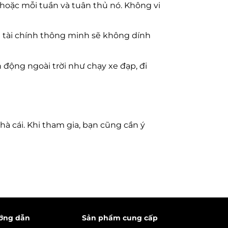
 hoặc mỗi tuần và tuân thủ nó. Không vi
t tài chính thông minh sẽ không dính
động ngoài trời như chạy xe đạp, đi
hà cái. Khi tham gia, bạn cũng cần ý
ớng dẫn
Sản phẩm cung cấp