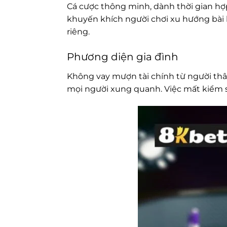
Cá cược thông minh, dành thời gian hợp
khuyến khích người chơi xu hướng bài bạc
riêng.
Phương diện gia đình
Không vay mượn tài chính từ người thâ
mọi người xung quanh. Việc mất kiểm so