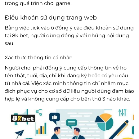
trong quá trình chơi game.
Điều khoản sử dụng trang web
Bằng việc tick vào ô đồng ý các điều khoản sử dụng
tại 8k bet, người dùng đồng ý với những nội dung
sau.
Xác thực thông tin cá nhân
Người chơi phải đồng ý cung cấp thông tin về họ
tên thật, tuổi, địa, chỉ khi đăng ký hoặc có yêu cầu
từ nhà cái. Việc xác minh thông tin chỉ nhằm mục
đích phục vụ cho cơ sở dữ liệu người dùng đảm bảo
hợp lệ và không cung cấp cho bên thứ 3 nào khác.