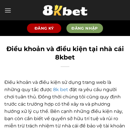
Bỏ
qua
nội
dung
ĐĂNG KÝ
ĐĂNG NHẬP
Điều khoản và điều kiện tại nhà cái
8kbet
Điều khoản và điều kiện sử dụng trang web là
những quy tắc được
8k bet
đặt ra yêu cầu người
chơi tuân thủ. Đồng thời chúng tôi cũng quy định
trước các trường hợp có thể xảy ra và phương
hướng xử lý cụ thể. Bên cạnh những điều kiện này,
bạn còn cần biết về quyền sở hữu trí tuệ và rủi ro
miễn trừ trách nhiệm từ nhà cái để bảo vệ tài khoản