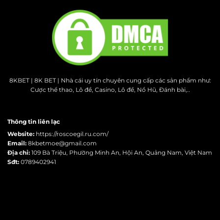
8KBET | 8K BET | Nhà cái uy tín chuyên cung cấp các sản phẩm như:
Cược thể thao, Lô đề, Casino, Lô đề, Nổ Hũ, Đánh bài,..
Thông tin liên lạc
Website:
https://roscoegil.ru.com/
Email:
8kbetmoe@gmail.com
Địa chỉ:
109 Bà Triệu, Phường Minh An, Hội An, Quảng Nam, Việt Nam
Sđt:
0789402941