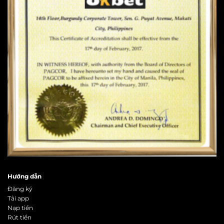
Hướng dẫn
Đăng ký
Tải app
Nạp tiền
Rút tiền