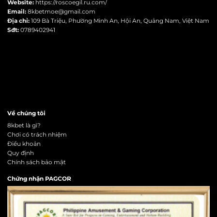
Website:
https://roscoegil.ru.com/
Email:
8kbetmoe@gmail.com
Địa chỉ:
109 Bà Triệu, Phường Minh An, Hội An, Quảng Nam, Việt Nam
Sđt:
0789402941
Về chúng tôi
8kbet là gì?
Chơi có trách nhiệm
Điều khoản
Quy định
Chính sách bảo mật
Chứng nhận PAGCOR