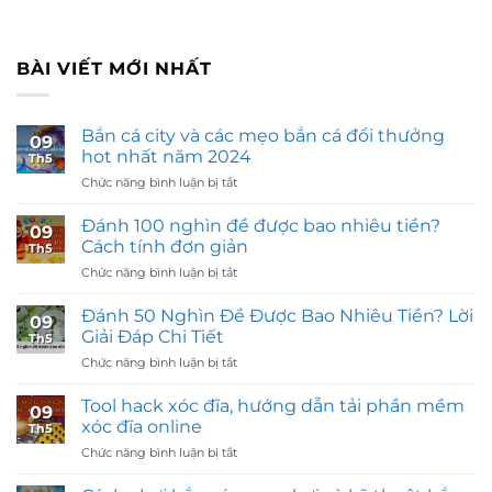
BÀI VIẾT MỚI NHẤT
Bắn cá city và các mẹo bắn cá đổi thưởng
09
hot nhất năm 2024
Th5
ở
Chức năng bình luận bị tắt
Bắn
cá
Đánh 100 nghìn đề được bao nhiêu tiền?
09
city
Cách tính đơn giản
Th5
và
ở
Chức năng bình luận bị tắt
các
Đánh
mẹo
100
bắn
Đánh 50 Nghìn Đề Được Bao Nhiêu Tiền? Lời
09
nghìn
cá
Giải Đáp Chi Tiết
Th5
đề
đổi
ở
Chức năng bình luận bị tắt
được
thưởng
Đánh
bao
hot
50
nhiêu
Tool hack xóc đĩa, hướng dẫn tải phần mềm
nhất
09
Nghìn
tiền?
xóc đĩa online
năm
Th5
Đề
Cách
2024
ở
Chức năng bình luận bị tắt
Được
tính
Tool
Bao
đơn
hack