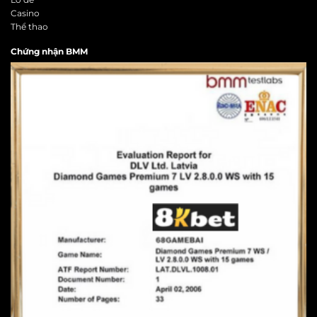
Casino
Thể thao
Chứng nhận BMM