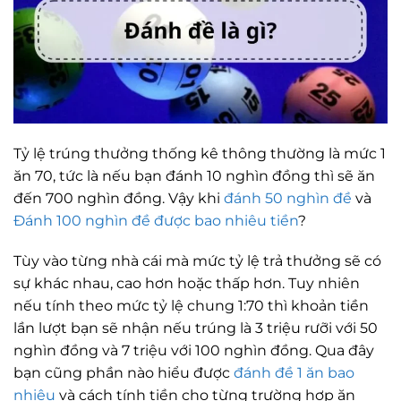
Tỷ lệ trúng thưởng thống kê thông thường là mức 1
ăn 70, tức là nếu bạn đánh 10 nghìn đồng thì sẽ ăn
đến 700 nghìn đồng. Vậy khi
đánh 50 nghìn đề
và
Đánh 100 nghìn đề được bao nhiêu tiền
?
Tùy vào từng nhà cái mà mức tỷ lệ trả thưởng sẽ có
sự khác nhau, cao hơn hoặc thấp hơn. Tuy nhiên
nếu tính theo mức tỷ lệ chung 1:70 thì khoản tiền
lần lượt bạn sẽ nhận nếu trúng là 3 triệu rưỡi với 50
nghìn đồng và 7 triệu với 100 nghìn đồng. Qua đây
bạn cũng phần nào hiểu được
đánh đề 1 ăn bao
nhiêu
và cách tính tiền cho từng trường hợp ăn