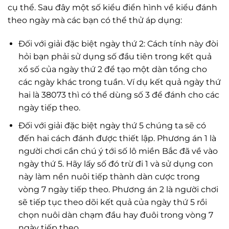
cụ thể. Sau đây một số kiểu điển hình về kiểu đánh
theo ngày mà các bạn có thể thử áp dụng:
Đối với giải đặc biệt ngày thứ 2: Cách tính này đòi
hỏi bạn phải sử dụng số đầu tiên trong kết quả
xổ số của ngày thứ 2 để tạo một dàn tổng cho
các ngày khác trong tuần. Ví dụ kết quả ngày thứ
hai là 38073 thì có thể dùng số 3 để đánh cho các
ngày tiếp theo.
Đối với giải đặc biệt ngày thứ 5 chúng ta sẽ có
đến hai cách đánh được thiết lập. Phương án 1 là
người chơi cần chú ý tới số lô miền Bắc đã về vào
ngày thứ 5. Hãy lấy số đó trừ đi 1 và sử dụng con
này làm nền nuôi tiếp thành dàn cược trong
vòng 7 ngày tiếp theo. Phương án 2 là người chơi
sẽ tiếp tục theo dõi kết quả của ngày thứ 5 rồi
chọn nuôi dàn chạm đầu hay đuôi trong vòng 7
ngày tiếp theo.