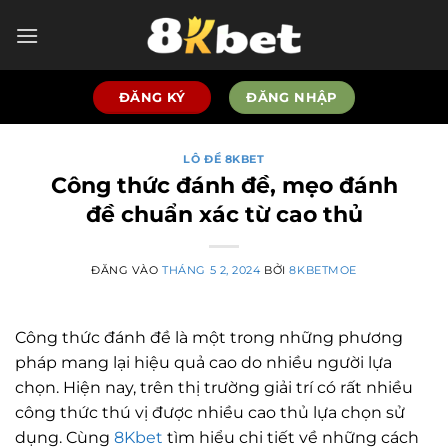
Bỏ
qua
nội
dung
ĐĂNG KÝ
ĐĂNG NHẬP
LÔ ĐỀ 8KBET
Công thức đánh đề, mẹo đánh
đề chuẩn xác từ cao thủ
ĐĂNG VÀO
THÁNG 5 2, 2024
BỞI
8KBETMOE
Công thức đánh đề là một trong những phương
pháp mang lại hiệu quả cao do nhiều người lựa
chọn. Hiện nay, trên thị trường giải trí có rất nhiều
công thức thú vị được nhiều cao thủ lựa chọn sử
dụng. Cùng
8Kbet
tìm hiểu chi tiết về những cách