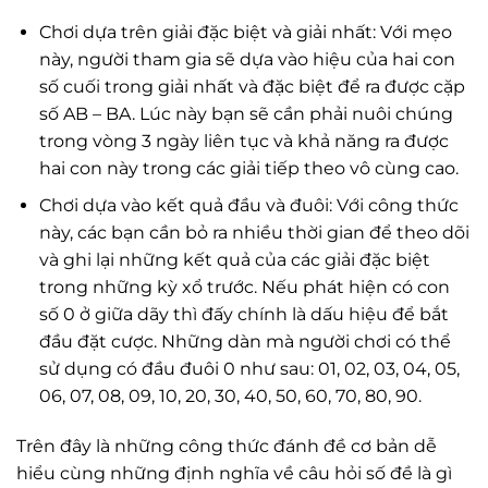
Chơi dựa trên giải đặc biệt và giải nhất: Với mẹo
này, người tham gia sẽ dựa vào hiệu của hai con
số cuối trong giải nhất và đặc biệt để ra được cặp
số AB – BA. Lúc này bạn sẽ cần phải nuôi chúng
trong vòng 3 ngày liên tục và khả năng ra được
hai con này trong các giải tiếp theo vô cùng cao.
Chơi dựa vào kết quả đầu và đuôi: Với công thức
này, các bạn cần bỏ ra nhiều thời gian để theo dõi
và ghi lại những kết quả của các giải đặc biệt
trong những kỳ xổ trước. Nếu phát hiện có con
số 0 ở giữa dãy thì đấy chính là dấu hiệu để bắt
đầu đặt cược. Những dàn mà người chơi có thể
sử dụng có đầu đuôi 0 như sau: 01, 02, 03, 04, 05,
06, 07, 08, 09, 10, 20, 30, 40, 50, 60, 70, 80, 90.
Trên đây là những công thức đánh đề cơ bản dễ
hiểu cùng những định nghĩa về câu hỏi số đề là gì