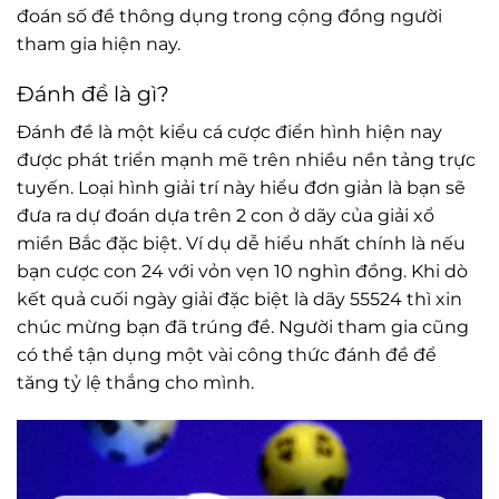
đoán số đề thông dụng trong cộng đồng người
tham gia hiện nay.
Đánh đề là gì?
Đánh đề là một kiểu cá cược điển hình hiện nay
được phát triển mạnh mẽ trên nhiều nền tảng trực
tuyến. Loại hình giải trí này hiểu đơn giản là bạn sẽ
đưa ra dự đoán dựa trên 2 con ở dãy của giải xổ
miền Bắc đặc biệt. Ví dụ dễ hiểu nhất chính là nếu
bạn cược con 24 với vỏn vẹn 10 nghìn đồng. Khi dò
kết quả cuối ngày giải đặc biệt là dãy 55524 thì xin
chúc mừng bạn đã trúng đề. Người tham gia cũng
có thể tận dụng một vài công thức đánh đề để
tăng tỷ lệ thắng cho mình.